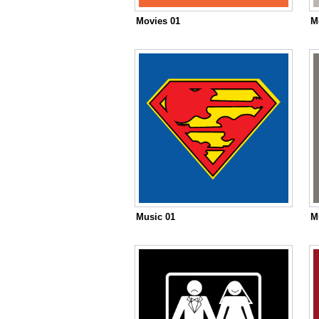
Movies 01
M
Music 01
M