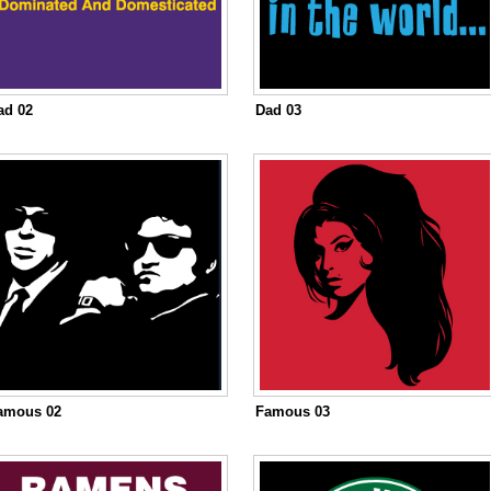
ad 02
Dad 03
amous 02
Famous 03