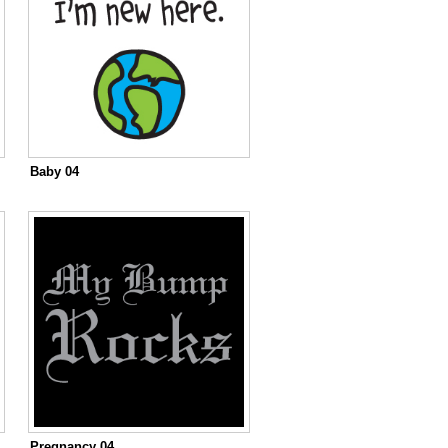
Baby 04
Pregnancy 04