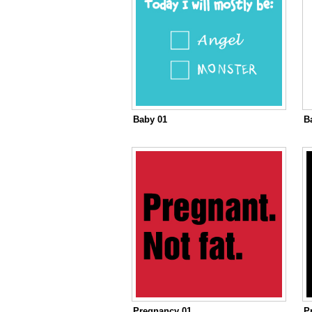
Baby 01
B
Pregnancy 01
P