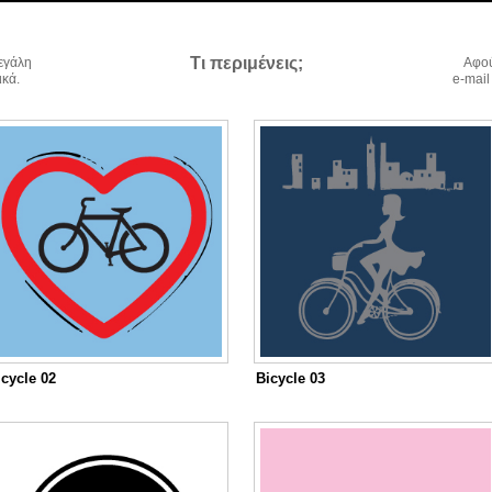
Tι περιμένεις;
μεγάλη
Αφού
ικά.
e-mail
icycle 02
Bicycle 03