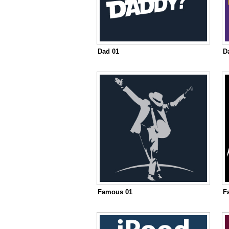
Dad 01
D
Famous 01
F