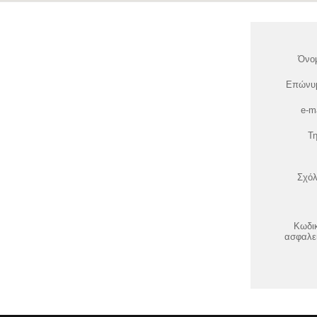
Όνο
Επώνυ
e-ma
Τη
Σχόλ
Κωδι
ασφαλε