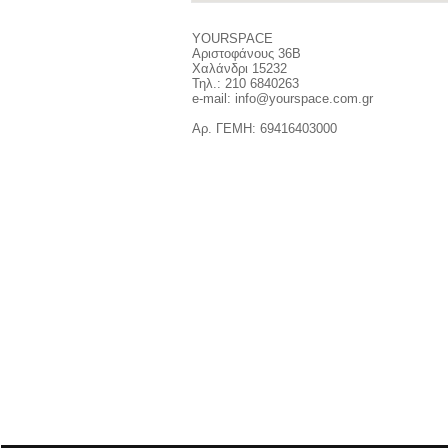
YOURSPACE
Αριστοφάνους 36Β
Χαλάνδρι 15232
Τηλ.: 210 6840263
e-mail: info@yourspace.com.gr
Αρ. ΓΕΜΗ: 69416403000