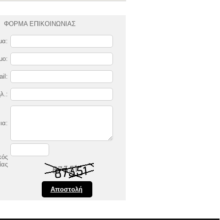
ΦΟΡΜΑ ΕΠΙΚΟΙΝΩΝΙΑΣ
μα:
μο:
il:
λ.:
ια:
κός
ίας
Αποστολή